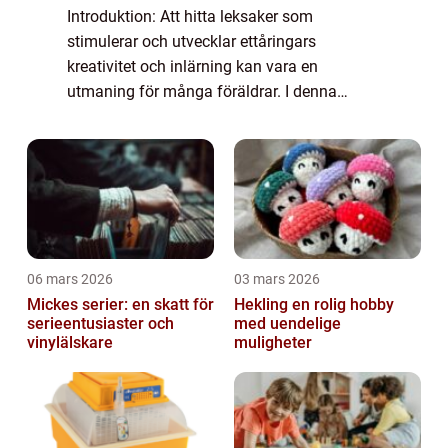
Introduktion: Att hitta leksaker som
stimulerar och utvecklar ettåringars
kreativitet och inlärning kan vara en
utmaning för många föräldrar. I denna
artikel kommer vi att ge en grundlig översikt
över ”utvecklande leksaker 1 år” – v...
06 mars 2026
03 mars 2026
Mickes serier: en skatt för
Hekling en rolig hobby
serieentusiaster och
med uendelige
vinylälskare
muligheter