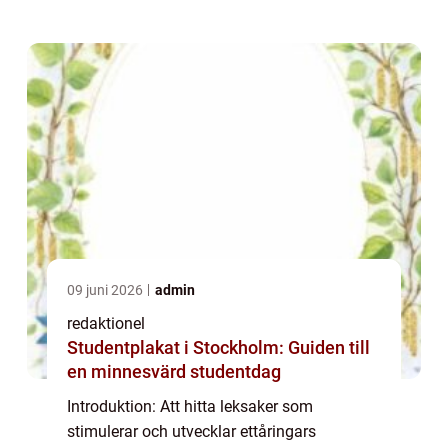
artikel kommer vi att ge en grundlig översikt
över ”utvecklande leksaker 1 år” – v...
09 juni 2026
admin
redaktionel
Studentplakat i Stockholm: Guiden till
en minnesvärd studentdag
Introduktion: Att hitta leksaker som
stimulerar och utvecklar ettåringars