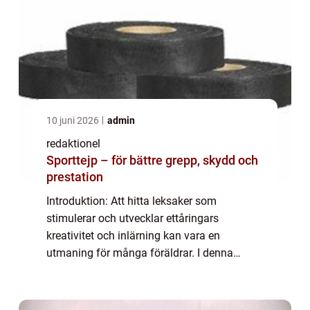
10 juni 2026
admin
redaktionel
Sporttejp – för bättre grepp, skydd och
prestation
Introduktion: Att hitta leksaker som
stimulerar och utvecklar ettåringars
kreativitet och inlärning kan vara en
utmaning för många föräldrar. I denna
artikel kommer vi att ge en grundlig översikt
över ”utvecklande leksaker 1 år” – v...