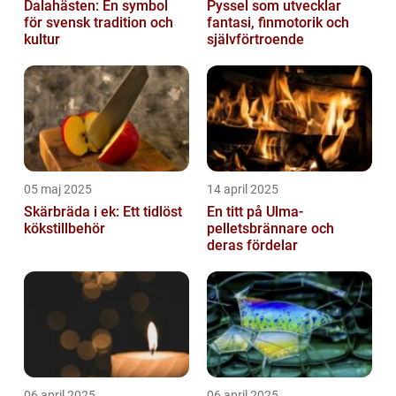
Dalahästen: En symbol
Pyssel som utvecklar
för svensk tradition och
fantasi, finmotorik och
kultur
självförtroende
05 maj 2025
14 april 2025
Skärbräda i ek: Ett tidlöst
En titt på Ulma-
kökstillbehör
pelletsbrännare och
deras fördelar
06 april 2025
06 april 2025