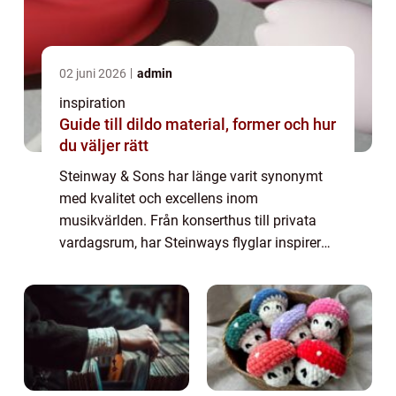
02 juni 2026
admin
inspiration
Guide till dildo material, former och hur
du väljer rätt
Steinway & Sons har länge varit synonymt
med kvalitet och excellens inom
musikvärlden. Från konserthus till privata
vardagsrum, har Steinways flyglar inspirerat
musiker och lyssnare med sin
omisskännliga klang och eleganta de...