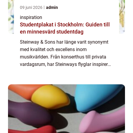
09 juni 2026
admin
inspiration
Studentplakat i Stockholm: Guiden till
en minnesvärd studentdag
Steinway & Sons har länge varit synonymt
med kvalitet och excellens inom
musikvärlden. Från konserthus till privata
vardagsrum, har Steinways flyglar inspirerat
musiker och lyssnare med sin
omisskännliga klang och eleganta de...