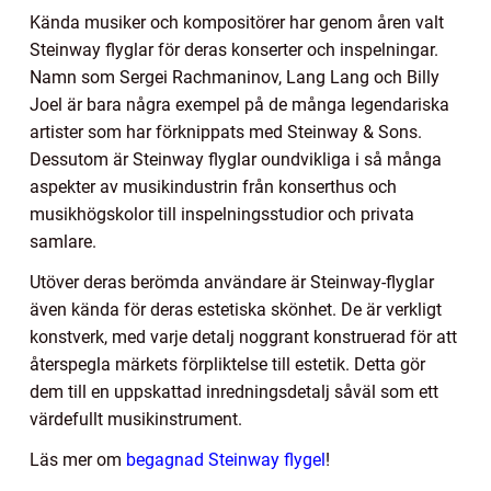
Kända musiker och kompositörer har genom åren valt
Steinway flyglar för deras konserter och inspelningar.
Namn som Sergei Rachmaninov, Lang Lang och Billy
Joel är bara några exempel på de många legendariska
artister som har förknippats med Steinway & Sons.
Dessutom är Steinway flyglar oundvikliga i så många
aspekter av musikindustrin från konserthus och
musikhögskolor till inspelningsstudior och privata
samlare.
Utöver deras berömda användare är Steinway-flyglar
även kända för deras estetiska skönhet. De är verkligt
konstverk, med varje detalj noggrant konstruerad för att
återspegla märkets förpliktelse till estetik. Detta gör
dem till en uppskattad inredningsdetalj såväl som ett
värdefullt musikinstrument.
Läs mer om
begagnad Steinway flygel
!