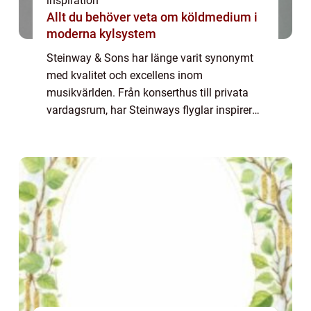
inspiration
Allt du behöver veta om köldmedium i
moderna kylsystem
Steinway & Sons har länge varit synonymt
med kvalitet och excellens inom
musikvärlden. Från konserthus till privata
vardagsrum, har Steinways flyglar inspirerat
musiker och lyssnare med sin
omisskännliga klang och eleganta de...