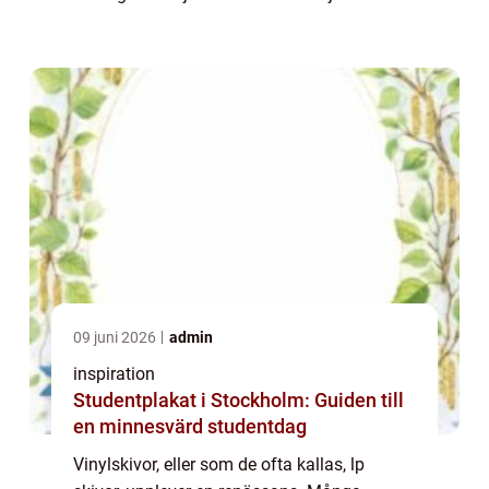
som bara LP skivor kan erbjuda. Men varför
har dessa skivor...
09 juni 2026
admin
inspiration
Studentplakat i Stockholm: Guiden till
en minnesvärd studentdag
Vinylskivor, eller som de ofta kallas, lp