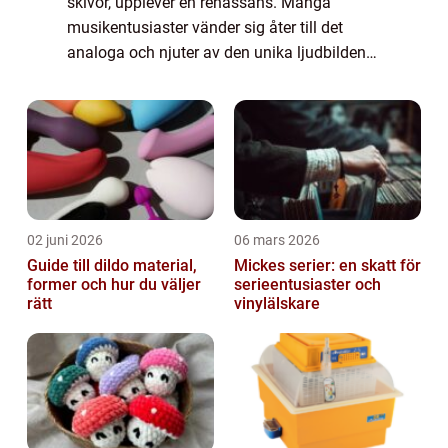
skivor, upplever en renässans. Många
musikentusiaster vänder sig åter till det
analoga och njuter av den unika ljudbilden
som bara LP skivor kan erbjuda. Men varför
har dessa skivor...
02 juni 2026
06 mars 2026
Guide till dildo material,
Mickes serier: en skatt för
former och hur du väljer
serieentusiaster och
rätt
vinylälskare