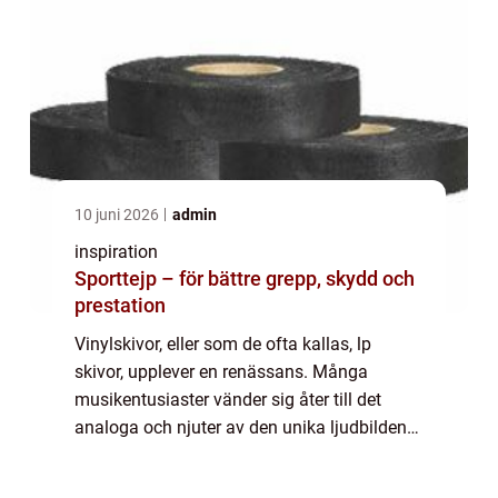
10 juni 2026
admin
inspiration
Sporttejp – för bättre grepp, skydd och
prestation
Vinylskivor, eller som de ofta kallas, lp
skivor, upplever en renässans. Många
musikentusiaster vänder sig åter till det
analoga och njuter av den unika ljudbilden
som bara LP skivor kan erbjuda. Men varför
har dessa skivor...