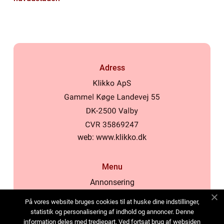
Adress
web:
www.klikko.dk
Menu
Annonsering
Om oss
På vores website bruges cookies til at huske dine indstillinger,
Cookies
statistik og personalisering af indhold og annoncer. Denne
information deles med tredjepart. Ved fortsat brug af websiden
Kontakta oss