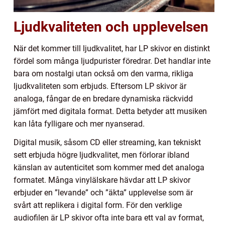
Ljudkvaliteten och upplevelsen
När det kommer till ljudkvalitet, har LP skivor en distinkt
fördel som många ljudpurister föredrar. Det handlar inte
bara om nostalgi utan också om den varma, rikliga
ljudkvaliteten som erbjuds. Eftersom LP skivor är
analoga, fångar de en bredare dynamiska räckvidd
jämfört med digitala format. Detta betyder att musiken
kan låta fylligare och mer nyanserad.
Digital musik, såsom CD eller streaming, kan tekniskt
sett erbjuda högre ljudkvalitet, men förlorar ibland
känslan av autenticitet som kommer med det analoga
formatet. Många vinylälskare hävdar att LP skivor
erbjuder en ”levande” och ”äkta” upplevelse som är
svårt att replikera i digital form. För den verklige
audiofilen är LP skivor ofta inte bara ett val av format,