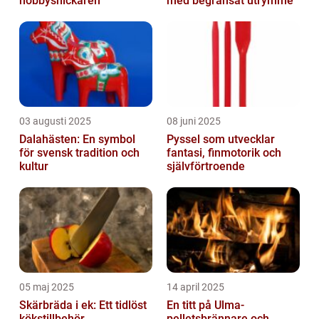
hobbysnickaren
med begränsat utrymme
03 augusti 2025
08 juni 2025
Dalahästen: En symbol
Pyssel som utvecklar
för svensk tradition och
fantasi, finmotorik och
kultur
självförtroende
05 maj 2025
14 april 2025
Skärbräda i ek: Ett tidlöst
En titt på Ulma-
kökstillbehör
pelletsbrännare och