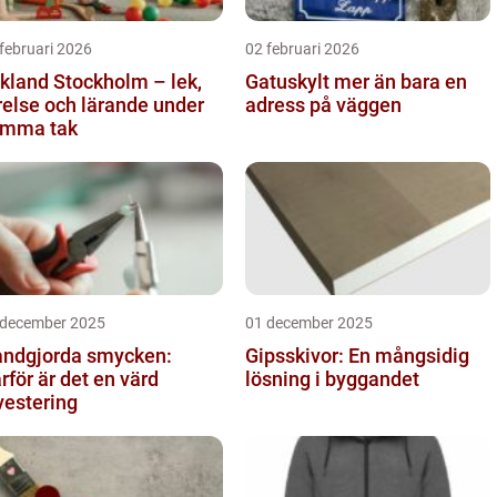
februari 2026
02 februari 2026
kland Stockholm – lek,
Gatuskylt mer än bara en
relse och lärande under
adress på väggen
mma tak
 december 2025
01 december 2025
ndgjorda smycken:
Gipsskivor: En mångsidig
rför är det en värd
lösning i byggandet
vestering