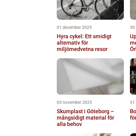
01 december 2025
30
Hyra cykel: Ett smidigt
Up
alternativ för
me
miljömedvetna resor
Ör
03 november 2025
31
Skumplast i Göteborg –
Bo
mångsidigt material för
fö
alla behov