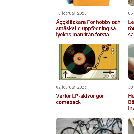
10 februari 2026
06 
Äggkläckare För hobby och
Le
småskalig uppfödning så
rö
lyckas man från första
sa
ägget
02 februari 2026
30
Varför LP-skivor gör
Ha
comeback
Dä
in