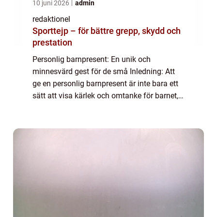
10 juni 2026
admin
redaktionel
Sporttejp – för bättre grepp, skydd och
prestation
Personlig barnpresent: En unik och
minnesvärd gest för de små Inledning: Att
ge en personlig barnpresent är inte bara ett
sätt att visa kärlek och omtanke för barnet,
det är också en unik gest som kommer att
bli ett minne för livet. I denna artikel k...