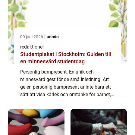
09 juni 2026
admin
redaktionel
Studentplakat i Stockholm: Guiden till
en minnesvärd studentdag
Personlig barnpresent: En unik och
minnesvärd gest för de små Inledning: Att
ge en personlig barnpresent är inte bara ett
sätt att visa kärlek och omtanke för barnet,
det är också en unik gest som kommer att
bli ett minne för livet. I denna artikel k...