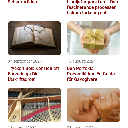
Schackbräden
Linoljefärgens kemi: Den
fascinerande processen
bakom torkning och
åldrande
07 september 2024
15 augusti 2024
Tryckeri Bok: Konsten att
Den Perfekta
Förverkliga Din
Presentlådan: En Guide
Utskriftsdröm
för Gåvogivare
12 augusti 2024
08 augusti 2024