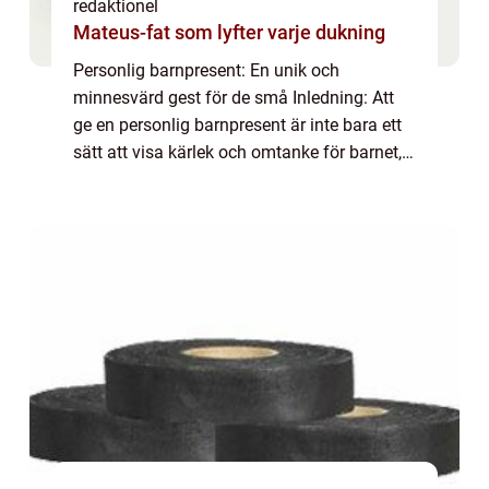
redaktionel
Mateus-fat som lyfter varje dukning
Personlig barnpresent: En unik och
minnesvärd gest för de små Inledning: Att
ge en personlig barnpresent är inte bara ett
sätt att visa kärlek och omtanke för barnet,
det är också en unik gest som kommer att
bli ett minne för livet. I denna artikel k...