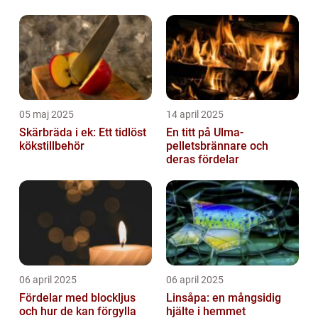
05 maj 2025
14 april 2025
Skärbräda i ek: Ett tidlöst
En titt på Ulma-
kökstillbehör
pelletsbrännare och
deras fördelar
06 april 2025
06 april 2025
Fördelar med blockljus
Linsåpa: en mångsidig
och hur de kan förgylla
hjälte i hemmet