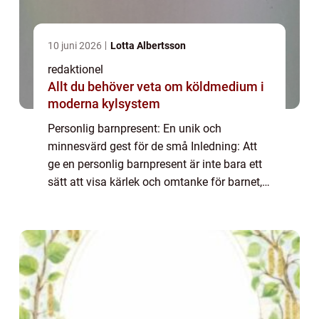
10 juni 2026
Lotta Albertsson
redaktionel
Allt du behöver veta om köldmedium i
moderna kylsystem
Personlig barnpresent: En unik och
minnesvärd gest för de små Inledning: Att
ge en personlig barnpresent är inte bara ett
sätt att visa kärlek och omtanke för barnet,
det är också en unik gest som kommer att
bli ett minne för livet. I denna artikel k...