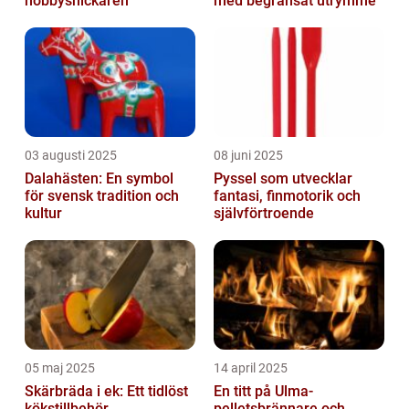
hobbysnickaren
med begränsat utrymme
03 augusti 2025
08 juni 2025
Dalahästen: En symbol
Pyssel som utvecklar
för svensk tradition och
fantasi, finmotorik och
kultur
självförtroende
05 maj 2025
14 april 2025
Skärbräda i ek: Ett tidlöst
En titt på Ulma-
kökstillbehör
pelletsbrännare och