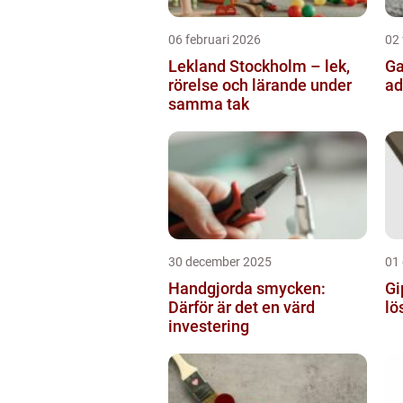
06 februari 2026
02 
Lekland Stockholm – lek,
Gatusk
rörelse och lärande under
ad
samma tak
30 december 2025
01
Handgjorda smycken:
Gi
Därför är det en värd
lö
investering