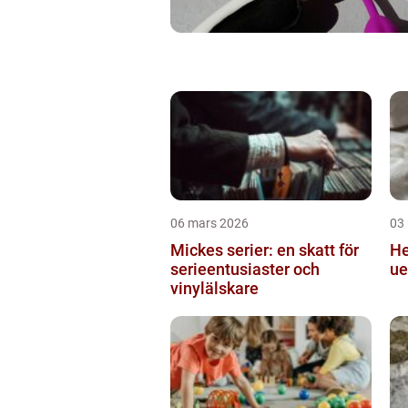
06 mars 2026
03
Mickes serier: en skatt för
Hekling
serieentusiaster och
ue
vinylälskare