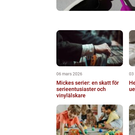
06 mars 2026
03
Mickes serier: en skatt för
Hekling
serieentusiaster och
ue
vinylälskare