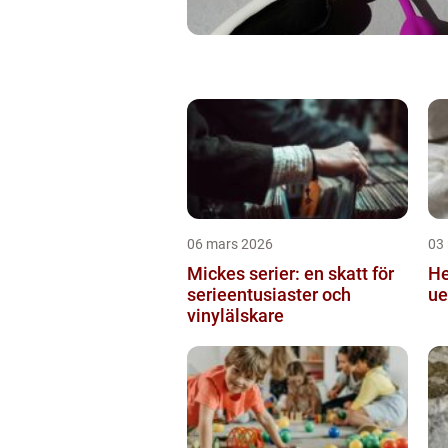
06 mars 2026
03
Mickes serier: en skatt för
Hekling
serieentusiaster och
ue
vinylälskare