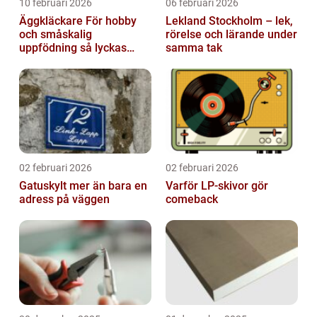
10 februari 2026
06 februari 2026
Äggkläckare För hobby
Lekland Stockholm – lek,
och småskalig
rörelse och lärande under
uppfödning så lyckas
samma tak
man från första ägget
02 februari 2026
02 februari 2026
Gatuskylt mer än bara en
Varför LP-skivor gör
adress på väggen
comeback