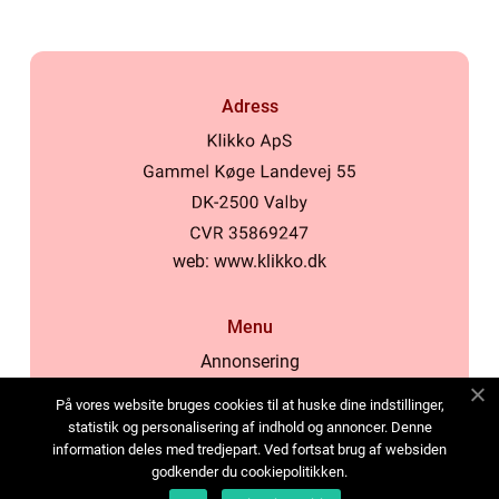
Adress
web:
www.klikko.dk
Menu
Annonsering
Om oss
På vores website bruges cookies til at huske dine indstillinger,
Cookies
statistik og personalisering af indhold og annoncer. Denne
information deles med tredjepart. Ved fortsat brug af websiden
Kontakta oss
godkender du cookiepolitikken.
Sitemap