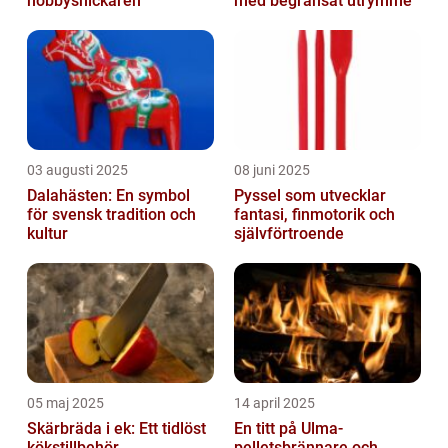
hobbysnickaren
med begränsat utrymme
03 augusti 2025
08 juni 2025
Dalahästen: En symbol
Pyssel som utvecklar
för svensk tradition och
fantasi, finmotorik och
kultur
självförtroende
05 maj 2025
14 april 2025
Skärbräda i ek: Ett tidlöst
En titt på Ulma-
kökstillbehör
pelletsbrännare och