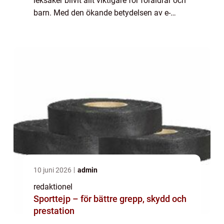
leksaker blivit allt viktigare för föräldrar och
barn. Med den ökande betydelsen av e-
handel och onlinebutiker med snabb
leverans har marknaden för ”leksaker sna...
10 juni 2026
admin
redaktionel
Sporttejp – för bättre grepp, skydd och
prestation