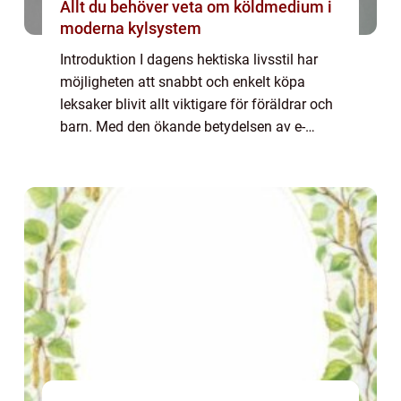
Allt du behöver veta om köldmedium i
moderna kylsystem
Introduktion I dagens hektiska livsstil har
möjligheten att snabbt och enkelt köpa
leksaker blivit allt viktigare för föräldrar och
barn. Med den ökande betydelsen av e-
handel och onlinebutiker med snabb
leverans har marknaden för ”leksaker sna...