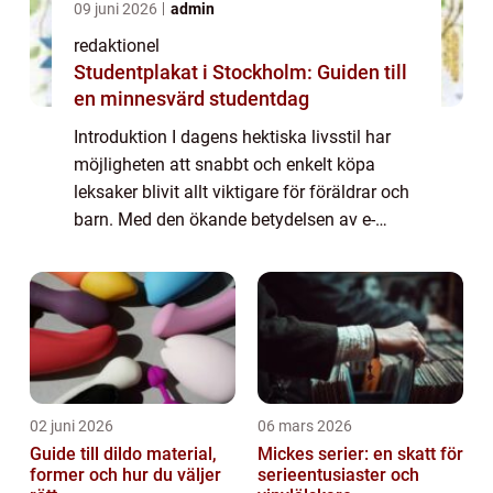
09 juni 2026
admin
redaktionel
Studentplakat i Stockholm: Guiden till
en minnesvärd studentdag
Introduktion I dagens hektiska livsstil har
möjligheten att snabbt och enkelt köpa
leksaker blivit allt viktigare för föräldrar och
barn. Med den ökande betydelsen av e-
handel och onlinebutiker med snabb
leverans har marknaden för ”leksaker sna...
02 juni 2026
06 mars 2026
Guide till dildo material,
Mickes serier: en skatt för
former och hur du väljer
serieentusiaster och