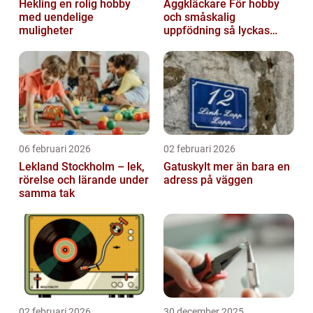
Hekling en rolig hobby
Äggkläckare För hobby
med uendelige
och småskalig
muligheter
uppfödning så lyckas
man från första ägget
06 februari 2026
02 februari 2026
Lekland Stockholm – lek,
Gatuskylt mer än bara en
rörelse och lärande under
adress på väggen
samma tak
02 februari 2026
30 december 2025