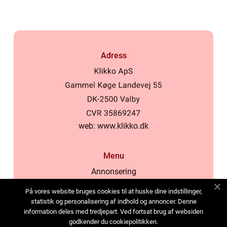
Adress
web:
www.klikko.dk
Menu
Annonsering
Om oss
På vores website bruges cookies til at huske dine indstillinger,
Cookies
statistik og personalisering af indhold og annoncer. Denne
information deles med tredjepart. Ved fortsat brug af websiden
Kontakta oss
godkender du cookiepolitikken.
Sitemap