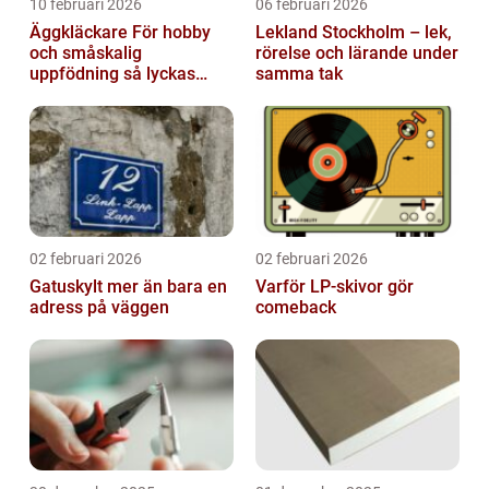
10 februari 2026
06 februari 2026
Äggkläckare För hobby
Lekland Stockholm – lek,
och småskalig
rörelse och lärande under
uppfödning så lyckas
samma tak
man från första ägget
02 februari 2026
02 februari 2026
Gatuskylt mer än bara en
Varför LP-skivor gör
adress på väggen
comeback