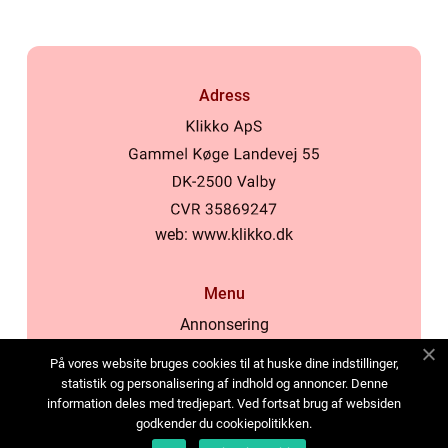
Adress
web:
www.klikko.dk
Menu
Annonsering
Om oss
På vores website bruges cookies til at huske dine indstillinger,
Cookies
statistik og personalisering af indhold og annoncer. Denne
information deles med tredjepart. Ved fortsat brug af websiden
Kontakta oss
godkender du cookiepolitikken.
Sitemap