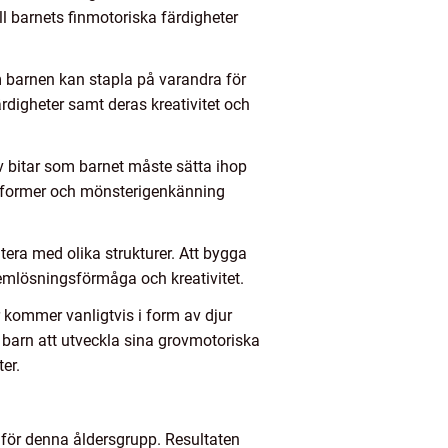
l barnets finmotoriska färdigheter
m barnen kan stapla på varandra för
ärdigheter samt deras kreativitet och
v bitar som barnet måste sätta ihop
 på former och mönsterigenkänning
era med olika strukturer. Att bygga
lemlösningsförmåga och kreativitet.
 kommer vanligtvis i form av djur
 barn att utveckla sina grovmotoriska
er.
 för denna åldersgrupp. Resultaten