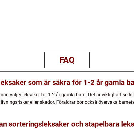
FAQ
ja leksaker som är säkra för 1-2 år gamla b
man väljer leksaker för 1-2 år gamla barn. Det är viktigt att se til
vävningsrisker eller skador. Föräldrar bör också övervaka barnet
lan sorteringsleksaker och stapelbara lek