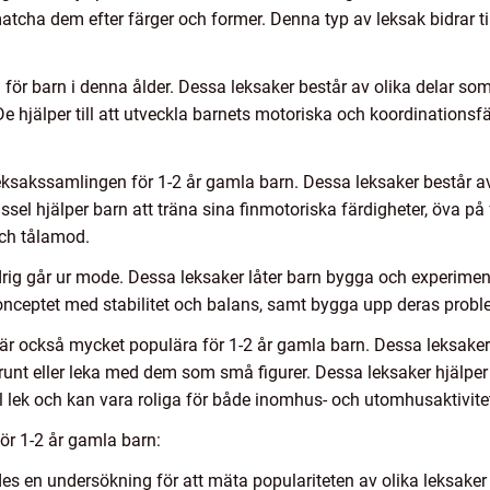
cha dem efter färger och former. Denna typ av leksak bidrar til
 för barn i denna ålder. Dessa leksaker består av olika delar so
 De hjälper till att utveckla barnets motoriska och koordinationsf
leksakssamlingen för 1-2 år gamla barn. Dessa leksaker består a
Pussel hjälper barn att träna sina finmotoriska färdigheter, öva
och tålamod.
drig går ur mode. Dessa leksaker låter barn bygga och experiment
konceptet med stabilitet och balans, samt bygga upp deras prob
är också mycket populära för 1-2 år gamla barn. Dessa leksaker
runt eller leka med dem som små figurer. Dessa leksaker hjälper
ull lek och kan vara roliga för både inomhus- och utomhusaktivitet
ör 1-2 år gamla barn:
es en undersökning för att mäta populariteten av olika leksaker