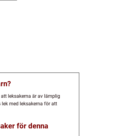
arn?
l att leksakerna är av lämplig
s lek med leksakerna för att
saker för denna