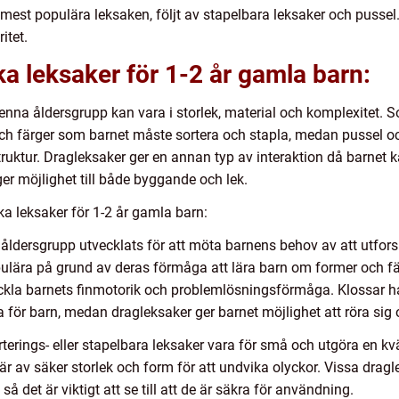
n mest populära leksaken, följt av stapelbara leksaker och pusse
itet.
ka leksaker för 1-2 år gamla barn:
denna åldersgrupp kan vara i storlek, material och komplexitet. 
och färger som barnet måste sortera och stapla, medan pussel och
r struktur. Dragleksaker ger en annan typ av interaktion då barne
er möjlighet till både byggande och lek.
ka leksaker för 1-2 år gamla barn:
 åldersgrupp utvecklats för att möta barnens behov av att utforsk
opulära på grund av deras förmåga att lära barn om former och fä
eckla barnets finmotorik och problemlösningsförmåga. Klossar ha
för barn, medan dragleksaker ger barnet möjlighet att röra sig 
rterings- eller stapelbara leksaker vara för små och utgöra en kv
na är av säker storlek och form för att undvika olyckor. Vissa drag
 det är viktigt att se till att de är säkra för användning.