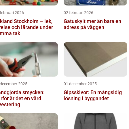
februari 2026
02 februari 2026
kland Stockholm – lek,
Gatuskylt mer än bara en
relse och lärande under
adress på väggen
mma tak
 december 2025
01 december 2025
ndgjorda smycken:
Gipsskivor: En mångsidig
rför är det en värd
lösning i byggandet
vestering