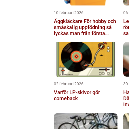
10 februari 2026
06 
Äggkläckare För hobby och
Le
småskalig uppfödning så
rö
lyckas man från första
sa
ägget
02 februari 2026
30
Varför LP-skivor gör
Ha
comeback
Dä
in