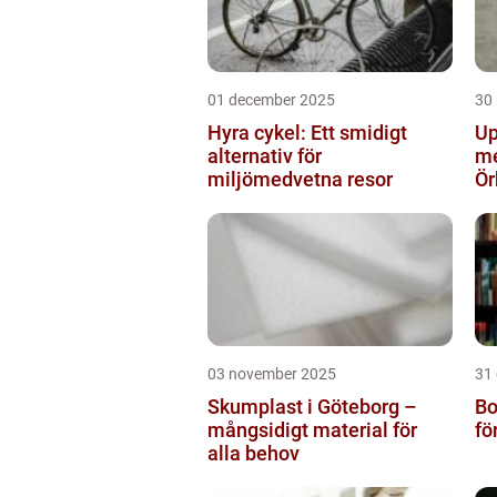
01 december 2025
30
Hyra cykel: Ett smidigt
Up
alternativ för
me
miljömedvetna resor
Ör
03 november 2025
31
Skumplast i Göteborg –
Bo
mångsidigt material för
fö
alla behov