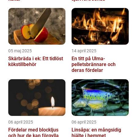
05 maj 2025
14 april 2025
Skärbräda i ek: Ett tidlöst
En titt på Ulma-
kökstillbehör
pelletsbrännare och
deras fördelar
06 april 2025
06 april 2025
Fördelar med blockljus
Linsåpa: en mångsidig
och hur de kan förgylla
hjälte i hemmet