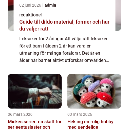
02 juni 2026
admin
redaktionel
Guide till dildo material, former och hur
du väljer rätt
Leksaker för 2-åringar Att välja rätt leksaker
för ett barn i åldern 2 år kan vara en
utmaning för många föräldrar. Det är en
ålder när barnet aktivt utforskar omvärlden
och utvecklar sina motoriska, kognitiva och
språkliga färdigheter. I denna artik...
06 mars 2026
03 mars 2026
Mickes serier: en skatt för
Hekling en rolig hobby
serieentusiaster och
med uendelige