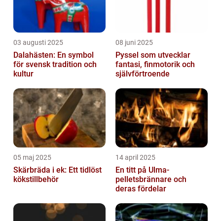
03 augusti 2025
08 juni 2025
Dalahästen: En symbol
Pyssel som utvecklar
för svensk tradition och
fantasi, finmotorik och
kultur
självförtroende
05 maj 2025
14 april 2025
Skärbräda i ek: Ett tidlöst
En titt på Ulma-
kökstillbehör
pelletsbrännare och
deras fördelar