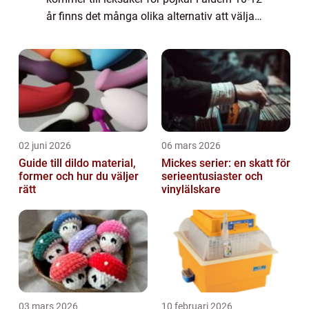
år finns det många olika alternativ att välja
mellan. I denna artikel kommer vi att ge en
grundlig översikt över...
02 juni 2026
06 mars 2026
Guide till dildo material,
Mickes serier: en skatt för
former och hur du väljer
serieentusiaster och
rätt
vinylälskare
03 mars 2026
10 februari 2026