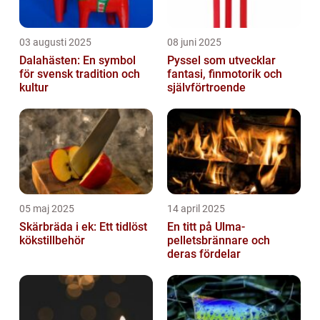
03 augusti 2025
08 juni 2025
Dalahästen: En symbol
Pyssel som utvecklar
för svensk tradition och
fantasi, finmotorik och
kultur
självförtroende
05 maj 2025
14 april 2025
Skärbräda i ek: Ett tidlöst
En titt på Ulma-
kökstillbehör
pelletsbrännare och
deras fördelar