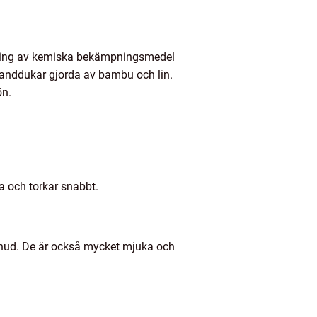
ndning av kemiska bekämpningsmedel
handdukar gjorda av bambu och lin.
ön.
a och torkar snabbt.
g hud. De är också mycket mjuka och