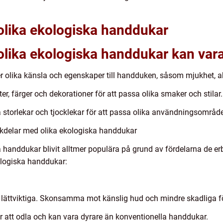
olika ekologiska handdukar
olika ekologiska handdukar kan vara
er olika känsla och egenskaper till handduken, såsom mjukhet, 
er, färger och dekorationer för att passa olika smaker och stilar.
a storlekar och tjocklekar för att passa olika användningsområd
kdelar med olika ekologiska handdukar
handdukar blivit alltmer populära på grund av fördelarna de erbj
ologiska handdukar:
 lättviktiga. Skonsamma mot känslig hud och mindre skadliga fö
r att odla och kan vara dyrare än konventionella handdukar.