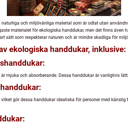
av naturliga och miljövänliga material som är odlat utan anvä
gaste materialet för ekologiska handdukar, men det finns även 
art sätt som respekterar naturen och är mindre skadliga för milj
 av ekologiska handdukar, inklusive:
lshanddukar:
h är mjuka och absorberande. Dessa handdukar är vanligtvis lätt
uhanddukar:
ll, vilket gör dessa handdukar idealiska för personer med känsli
ddukar: