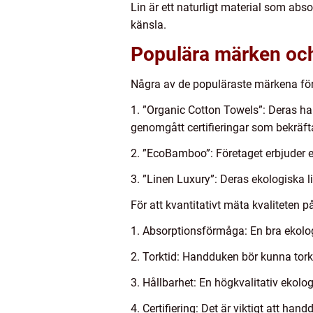
Lin är ett naturligt material som abs
känsla.
Populära märken och
Några av de populäraste märkena för
1. ”Organic Cotton Towels”: Deras h
genomgått certifieringar som bekräftar
2. ”EcoBamboo”: Företaget erbjuder 
3. ”Linen Luxury”: Deras ekologiska l
För att kvantitativt mäta kvaliteten p
1. Absorptionsförmåga: En bra ekolog
2. Torktid: Handduken bör kunna torka
3. Hållbarhet: En högkvalitativ ekol
4. Certifiering: Det är viktigt att han