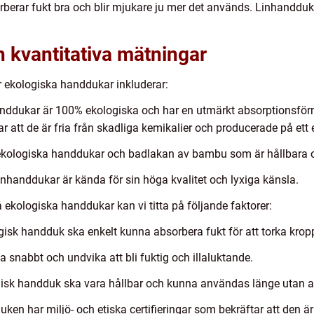
orberar fukt bra och blir mjukare ju mer det används. Linhandduk
 kvantitativa mätningar
 ekologiska handdukar inkluderar:
anddukar är 100% ekologiska och har en utmärkt absorptionsför
 att de är fria från skadliga kemikalier och producerade på ett e
ekologiska handdukar och badlakan av bambu som är hållbara oc
inhanddukar är kända för sin höga kvalitet och lyxiga känsla.
å ekologiska handdukar kan vi titta på följande faktorer:
isk handduk ska enkelt kunna absorbera fukt för att torka kropp
 snabbt och undvika att bli fuktig och illaluktande.
ogisk handduk ska vara hållbar och kunna användas länge utan att
dduken har miljö- och etiska certifieringar som bekräftar att den är