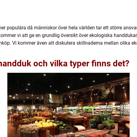
mer populära då människor över hela världen tar ett större ansvar
l kommer vi att ge en grundlig översikt över ekologiska handdukar
 inköp. Vi kommer även att diskutera skillnaderna mellan olika e
handduk och vilka typer finns det?