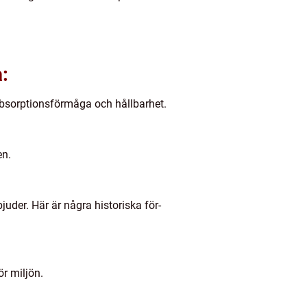
:
absorptionsförmåga och hållbarhet.
en.
uder. Här är några historiska för-
r miljön.