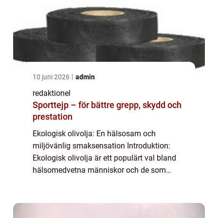
10 juni 2026
admin
redaktionel
Sporttejp – för bättre grepp, skydd och
prestation
Ekologisk olivolja: En hälsosam och
miljövänlig smaksensation Introduktion:
Ekologisk olivolja är ett populärt val bland
hälsomedvetna människor och de som
uppskattar smaken av kvalitetsmat. I denna
artikel kommer vi att ge en detaljerad
översikt öve...