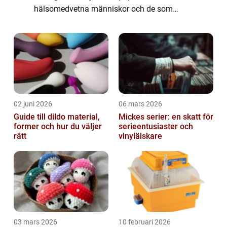
hälsomedvetna människor och de som
uppskattar smaken av kvalitetsmat. I denna
artikel kommer vi att ge en detaljerad
översikt öve...
02 juni 2026
06 mars 2026
Guide till dildo material,
Mickes serier: en skatt för
former och hur du väljer
serieentusiaster och
rätt
vinylälskare
03 mars 2026
10 februari 2026