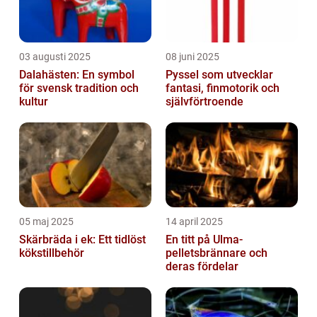
03 augusti 2025
08 juni 2025
Dalahästen: En symbol
Pyssel som utvecklar
för svensk tradition och
fantasi, finmotorik och
kultur
självförtroende
05 maj 2025
14 april 2025
Skärbräda i ek: Ett tidlöst
En titt på Ulma-
kökstillbehör
pelletsbrännare och
deras fördelar