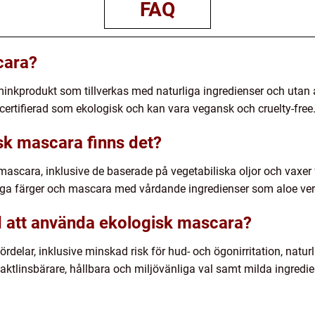
FAQ
cara?
minkprodukt som tillverkas med naturliga ingredienser och utan
t certifierad som ekologisk och kan vara vegansk och cruelty-free
isk mascara finns det?
 mascara, inklusive de baserade på vegetabiliska oljor och vaxer 
iga färger och mascara med vårdande ingredienser som aloe vera
d att använda ekologisk mascara?
ördelar, inklusive minskad risk för hud- och ögonirritation, natur
taktlinsbärare, hållbara och miljövänliga val samt milda ingred