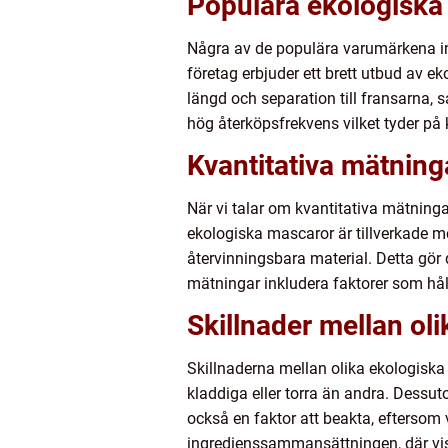
Populära ekologiska
Några av de populära varumärkena 
företag erbjuder ett brett utbud av e
längd och separation till fransarna,
hög återköpsfrekvens vilket tyder på
Kvantitativa mätnin
När vi talar om kvantitativa mätninga
ekologiska mascaror är tillverkade m
återvinningsbara material. Detta gör d
mätningar inkludera faktorer som hål
Skillnader mellan ol
Skillnaderna mellan olika ekologisk
kladdiga eller torra än andra. Dessuto
också en faktor att beakta, eftersom v
ingredienssammansättningen, där vis