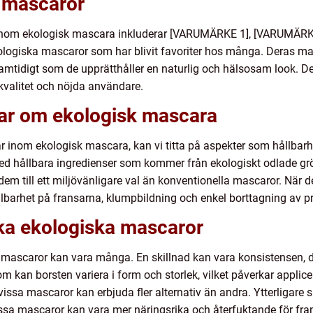
 mascaror
inom ekologisk mascara inkluderar [VARUMÄRKE 1], [VARUMÄR
kologiska mascaror som har blivit favoriter hos många. Deras ma
 samtidigt som de upprätthåller en naturlig och hälsosam look.
 kvalitet och nöjda användare.
gar om ekologisk mascara
r inom ekologisk mascara, kan vi titta på aspekter som hållbarhe
ed hållbara ingredienser som kommer från ekologiskt odlade gr
em till ett miljövänligare val än konventionella mascaror. När det
lbarhet på fransarna, klumpbildning och enkel borttagning av p
ika ekologiska mascaror
a mascaror kan vara många. En skillnad kan vara konsistensen, 
m kan borsten variera i form och storlek, vilket påverkar applice
issa mascaror kan erbjuda fler alternativ än andra. Ytterligare s
sa mascaror kan vara mer näringsrika och återfuktande för fra