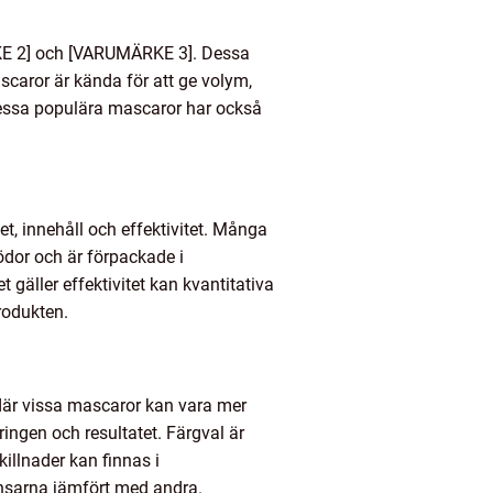
KE 2] och [VARUMÄRKE 3]. Dessa
scaror är kända för att ge volym,
 Dessa populära mascaror har också
t, innehåll och effektivitet. Många
ödor och är förpackade i
 gäller effektivitet kan kvantitativa
rodukten.
där vissa mascaror kan vara mer
ringen och resultatet. Färgval är
killnader kan finnas i
nsarna jämfört med andra.