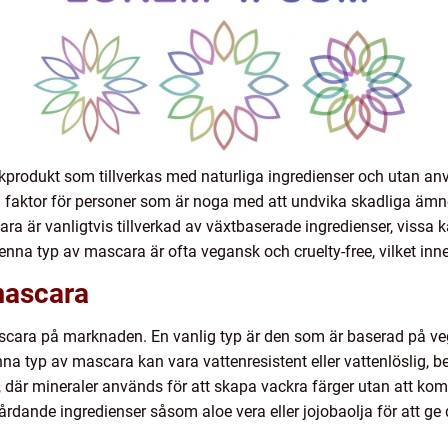
kprodukt som tillverkas med naturliga ingredienser och utan an
ktig faktor för personer som är noga med att undvika skadliga äm
 är vanligtvis tillverkad av växtbaserade ingredienser, vissa ka
nna typ av mascara är ofta vegansk och cruelty-free, vilket inneb
mascara
ascara på marknaden. En vanlig typ är den som är baserad på veg
Denna typ av mascara kan vara vattenresistent eller vattenlöslig
 där mineraler används för att skapa vackra färger utan att ko
rdande ingredienser såsom aloe vera eller jojobaolja för att ge