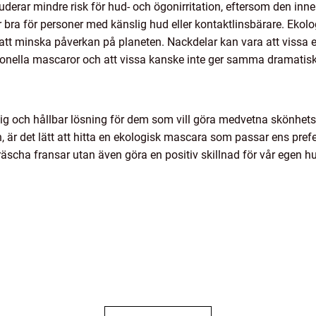
erar mindre risk för hud- och ögonirritation, eftersom den inne
r bra för personer med känslig hud eller kontaktlinsbärare. Ekol
till att minska påverkan på planeten. Nackdelar kan vara att viss
tionella mascaror och att vissa kanske inte ger samma dramatis
lig och hållbar lösning för dem som vill göra medvetna skönhet
 är det lätt att hitta en ekologisk mascara som passar ens pref
räscha fransar utan även göra en positiv skillnad för vår egen hu