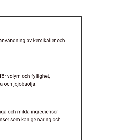
 användning av kemikalier och
.
för volym och fyllighet,
 och jojobaolja.
liga och milda ingredienser
ienser som kan ge näring och