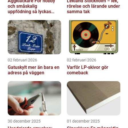
Äggkläckare För hobby
Lekland Stockholm – lek,
och småskalig
rörelse och lärande under
uppfödning så lyckas
samma tak
man från första ägget
02 februari 2026
02 februari 2026
Gatuskylt mer än bara en
Varför LP-skivor gör
adress på väggen
comeback
30 december 2025
01 december 2025