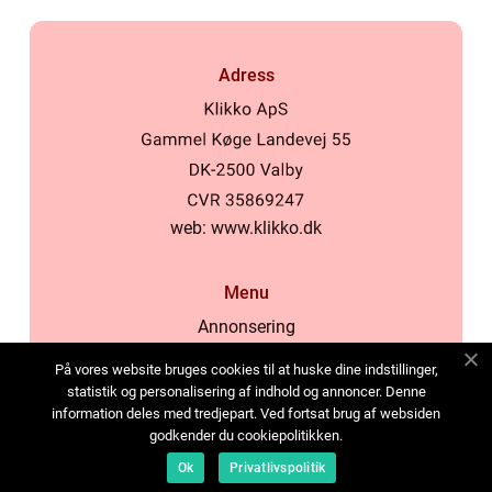
Adress
web:
www.klikko.dk
Menu
Annonsering
Om oss
På vores website bruges cookies til at huske dine indstillinger,
Cookies
statistik og personalisering af indhold og annoncer. Denne
information deles med tredjepart. Ved fortsat brug af websiden
Kontakta oss
godkender du cookiepolitikken.
Sitemap
Ok
Privatlivspolitik