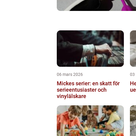
06 mars 2026
03
Mickes serier: en skatt för
Hekling
serieentusiaster och
ue
vinylälskare