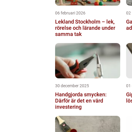
06 februari 2026
02 
Lekland Stockholm – lek,
Gatusk
rörelse och lärande under
ad
samma tak
30 december 2025
01
Handgjorda smycken:
Gi
Därför är det en värd
lö
investering