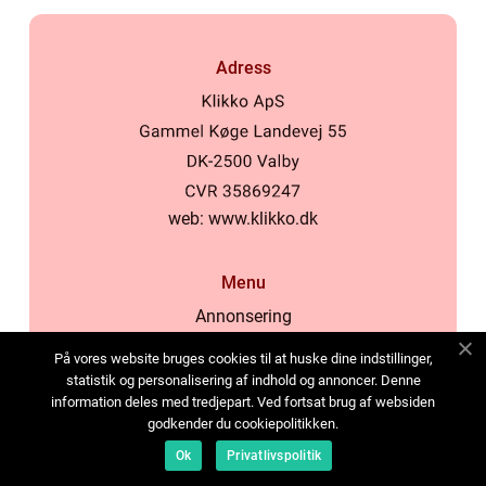
Adress
web:
www.klikko.dk
Menu
Annonsering
Om oss
På vores website bruges cookies til at huske dine indstillinger,
Cookies
statistik og personalisering af indhold og annoncer. Denne
information deles med tredjepart. Ved fortsat brug af websiden
Kontakta oss
godkender du cookiepolitikken.
Sitemap
Ok
Privatlivspolitik