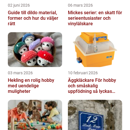
02 juni 2026
06 mars 2026
Guide till dildo material,
Mickes serier: en skatt för
former och hur du väljer
serieentusiaster och
rätt
vinylälskare
03 mars 2026
10 februari 2026
Hekling en rolig hobby
Äggkläckare För hobby
med uendelige
och småskalig
muligheter
uppfödning så lyckas
man från första ägget