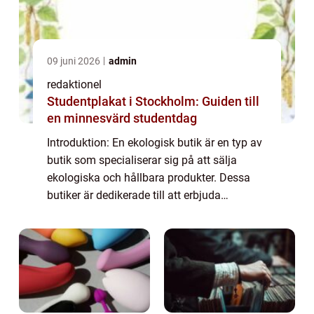
09 juni 2026
admin
redaktionel
Studentplakat i Stockholm: Guiden till
en minnesvärd studentdag
Introduktion: En ekologisk butik är en typ av
butik som specialiserar sig på att sälja
ekologiska och hållbara produkter. Dessa
butiker är dedikerade till att erbjuda
konsumenterna ett brett utbud av varor som
produceras utan användning av kemiska
be...