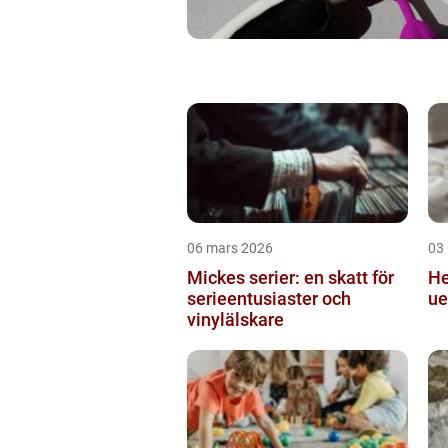
06 mars 2026
03
Mickes serier: en skatt för
Hekling
serieentusiaster och
ue
vinylälskare