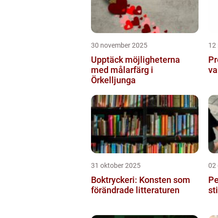
30 november 2025
12
Upptäck möjligheterna
Pr
med målarfärg i
va
Örkelljunga
31 oktober 2025
02
Boktryckeri: Konsten som
Pe
förändrade litteraturen
st