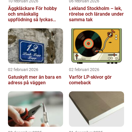
10 februari 2026
06 februari 2026
Äggkläckare För hobby
Lekland Stockholm – lek,
och småskalig
rörelse och lärande under
uppfödning så lyckas
samma tak
man från första ägget
02 februari 2026
02 februari 2026
Gatuskylt mer än bara en
Varför LP-skivor gör
adress på väggen
comeback