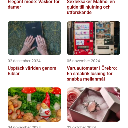
Elegant mode: Väskor för
Sexleksaker Malmö: en
damer
guide till njutning och
utforskande
02 december 2024
05 november 2024
Upptäck världen genom
Varuautomater i Örebro:
Biblar
En smakrik lösning för
snabba mellanmål
04 november 2024
23 oktober 2024