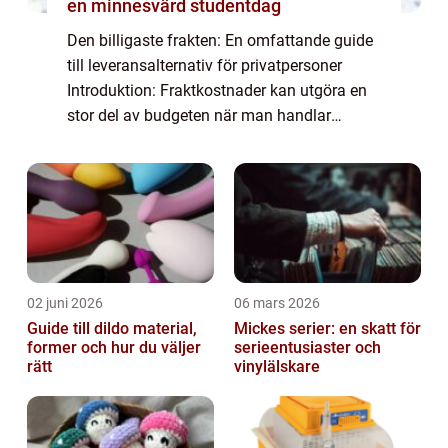
en minnesvärd studentdag
Den billigaste frakten: En omfattande guide
till leveransalternativ för privatpersoner
Introduktion: Fraktkostnader kan utgöra en
stor del av budgeten när man handlar
online. Att hitta den billigaste frakten kan
vara avgörande för att spara pengar oc...
02 juni 2026
06 mars 2026
Guide till dildo material,
Mickes serier: en skatt för
former och hur du väljer
serieentusiaster och
rätt
vinylälskare