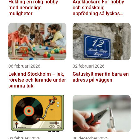
Hekling en rolig hobby
Äggkläckare För hobby
med uendelige
och småskalig
muligheter
uppfödning så lyckas
man från första ägget
06 februari 2026
02 februari 2026
Lekland Stockholm – lek,
Gatuskylt mer än bara en
rörelse och lärande under
adress på väggen
samma tak
02 februari 2026
30 december 2025