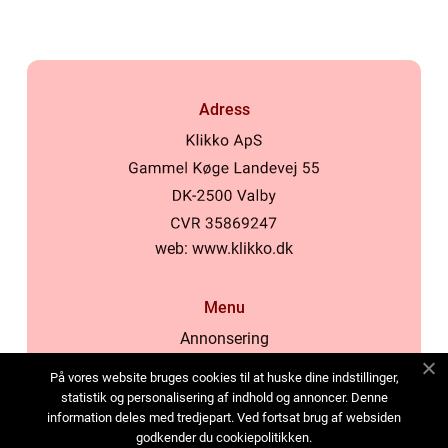
Adress
web:
www.klikko.dk
Menu
Annonsering
Om oss
På vores website bruges cookies til at huske dine indstillinger,
Cookies
statistik og personalisering af indhold og annoncer. Denne
information deles med tredjepart. Ved fortsat brug af websiden
Kontakta oss
godkender du cookiepolitikken.
Sitemap