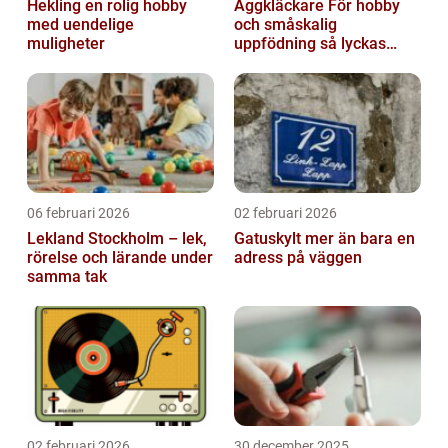
Hekling en rolig hobby
Äggkläckare För hobby
med uendelige
och småskalig
muligheter
uppfödning så lyckas
man från första ägget
06 februari 2026
02 februari 2026
Lekland Stockholm – lek,
Gatuskylt mer än bara en
rörelse och lärande under
adress på väggen
samma tak
02 februari 2026
30 december 2025