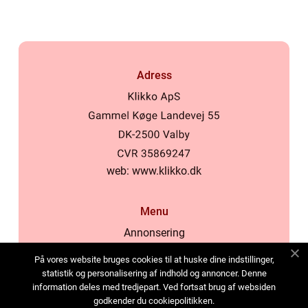
Adress
web:
www.klikko.dk
Menu
Annonsering
Om oss
På vores website bruges cookies til at huske dine indstillinger,
Cookies
statistik og personalisering af indhold og annoncer. Denne
information deles med tredjepart. Ved fortsat brug af websiden
Kontakta oss
godkender du cookiepolitikken.
Sitemap