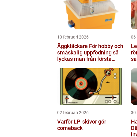
10 februari 2026
06 
Äggkläckare För hobby och
Le
småskalig uppfödning så
rö
lyckas man från första
sa
ägget
02 februari 2026
30
Varför LP-skivor gör
Ha
comeback
Dä
in