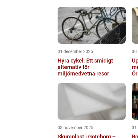
01 december 2025
30
Hyra cykel: Ett smidigt
Up
alternativ för
me
miljömedvetna resor
Ör
03 november 2025
31
Skumplast i Göteborg –
Bo