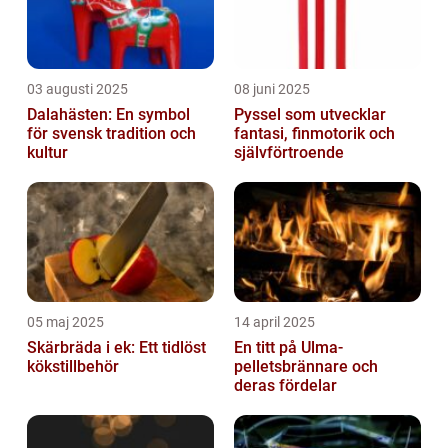
03 augusti 2025
08 juni 2025
Dalahästen: En symbol
Pyssel som utvecklar
för svensk tradition och
fantasi, finmotorik och
kultur
självförtroende
05 maj 2025
14 april 2025
Skärbräda i ek: Ett tidlöst
En titt på Ulma-
kökstillbehör
pelletsbrännare och
deras fördelar