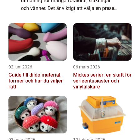
utmaning för många föräldrar, släktingar
och vänner. Det är viktigt att välja en present
som passar barnets ålder, intressen och
utvecklingsnivå. I denna artikel kommer vi
utf...
02 juni 2026
06 mars 2026
Guide till dildo material,
Mickes serier: en skatt för
former och hur du väljer
serieentusiaster och
rätt
vinylälskare
03 mars 2026
10 februari 2026