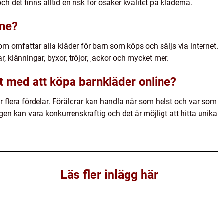
h det finns alltid en risk för osäker kvalitet på kläderna.
ine?
om omfattar alla kläder för barn som köps och säljs via internet. 
 klänningar, byxor, tröjor, jackor och mycket mer.
et med att köpa barnkläder online?
 flera fördelar. Föräldrar kan handla när som helst och var som he
ngen kan vara konkurrenskraftig och det är möjligt att hitta unika
Läs fler inlägg här