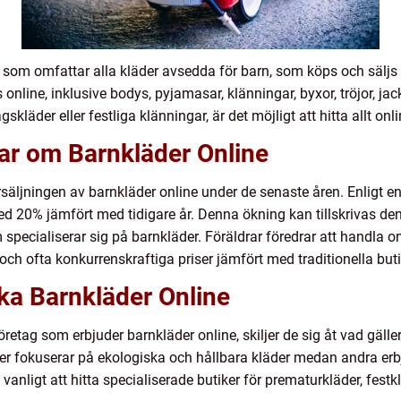
p som omfattar alla kläder avsedda för barn, som köps och säljs 
 online, inklusive bodys, pyjamasar, klänningar, byxor, tröjor, j
kläder eller festliga klänningar, är det möjligt att hitta allt onli
ar om Barnkläder Online
rsäljningen av barnkläder online under de senaste åren. Enligt en
ed 20% jämfört med tidigare år. Denna ökning kan tillskrivas de
m specialiserar sig på barnkläder. Föräldrar föredrar att handla 
ch ofta konkurrenskraftiga priser jämfört med traditionella buti
ika Barnkläder Online
företag som erbjuder barnkläder online, skiljer de sig åt vad gälle
ker fokuserar på ekologiska och hållbara kläder medan andra erbj
vanligt att hitta specialiserade butiker för prematurkläder, festk