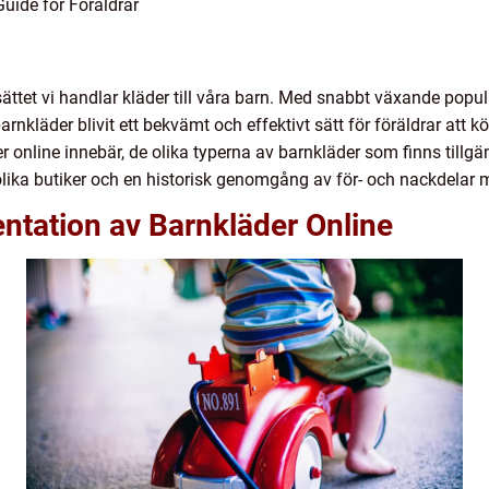
uide för Föräldrar
sättet vi handlar kläder till våra barn. Med snabbt växande pop
nkläder blivit ett bekvämt och effektivt sätt för föräldrar att kö
 online innebär, de olika typerna av barnkläder som finns tillgä
 olika butiker och en historisk genomgång av för- och nackdelar 
ntation av Barnkläder Online