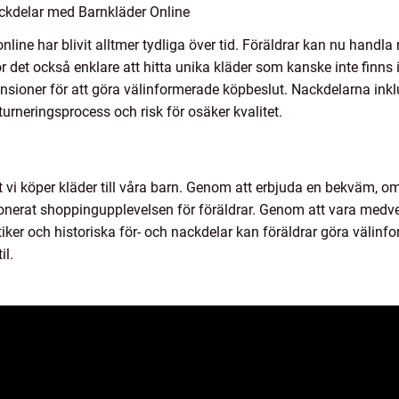
ckdelar med Barnkläder Online
line har blivit alltmer tydliga över tid. Föräldrar kan nu handla
ör det också enklare att hitta unika kläder som kanske inte finns 
ensioner för att göra välinformerade köpbeslut. Nackdelarna inkl
urneringsprocess och risk för osäker kvalitet.
et vi köper kläder till våra barn. Genom att erbjuda en bekväm, 
tionerat shoppingupplevelsen för föräldrar. Genom att vara medve
ker och historiska för- och nackdelar kan föräldrar göra välinf
il.