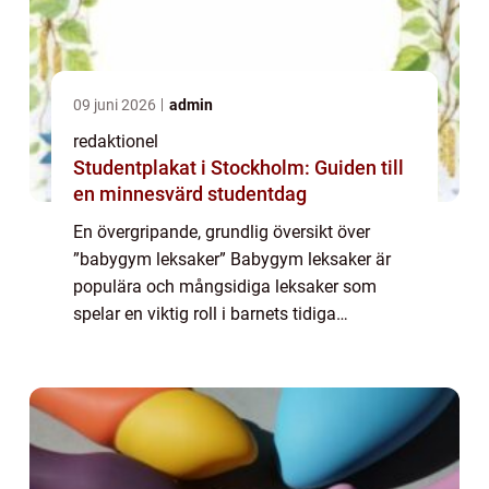
09 juni 2026
admin
redaktionel
Studentplakat i Stockholm: Guiden till
en minnesvärd studentdag
En övergripande, grundlig översikt över
”babygym leksaker” Babygym leksaker är
populära och mångsidiga leksaker som
spelar en viktig roll i barnets tidiga
utveckling. Dessa leksaker är utformade för
att stimulera barnets sinnesförmågor oc...