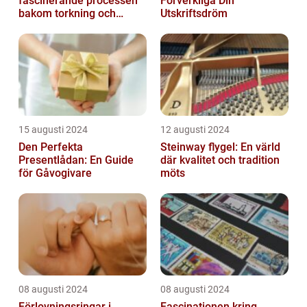
fascinerande processen
Förverkliga Din
bakom torkning och
Utskriftsdröm
åldrande
15 augusti 2024
12 augusti 2024
Den Perfekta
Steinway flygel: En värld
Presentlådan: En Guide
där kvalitet och tradition
för Gåvogivare
möts
08 augusti 2024
08 augusti 2024
Förlovningsringar i
Fascinationen kring