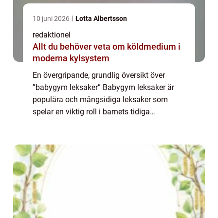
10 juni 2026
Lotta Albertsson
redaktionel
Allt du behöver veta om köldmedium i
moderna kylsystem
En övergripande, grundlig översikt över
”babygym leksaker” Babygym leksaker är
populära och mångsidiga leksaker som
spelar en viktig roll i barnets tidiga
utveckling. Dessa leksaker är utformade för
att stimulera barnets sinnesförmågor oc...