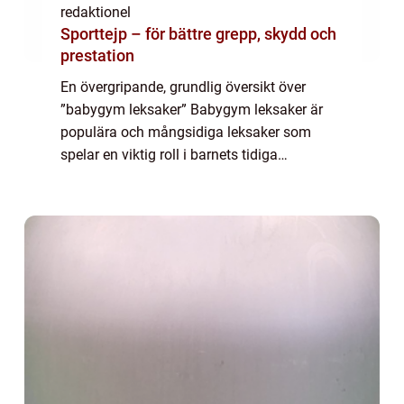
redaktionel
Sporttejp – för bättre grepp, skydd och
prestation
En övergripande, grundlig översikt över
”babygym leksaker” Babygym leksaker är
populära och mångsidiga leksaker som
spelar en viktig roll i barnets tidiga
utveckling. Dessa leksaker är utformade för
att stimulera barnets sinnesförmågor oc...