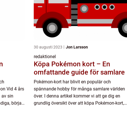
30 augusti 2023
Jon Larsson
redaktionel
Köpa Pokémon kort – En
omfattande guide för samlare
och
Pokémon-kort har blivit en populär och
on Vid 4 års
spännande hobby för många samlare världen
 av sin
över. I denna artikel kommer vi att ge dig en
ndiga, börjar
grundlig översikt över att köpa Pokémon-kort,
ar en
presentera olika typer och populära kort samt
diskutera skillnader och histor...