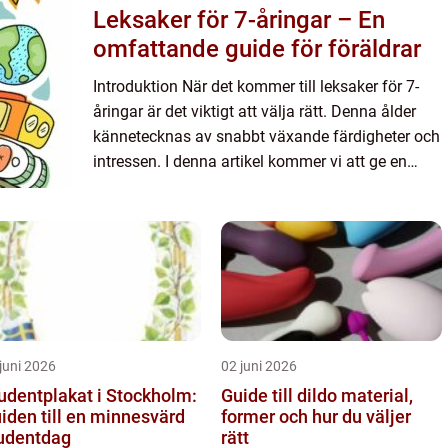
Leksaker för 7-åringar – En
omfattande guide för föräldrar
Introduktion När det kommer till leksaker för 7-
åringar är det viktigt att välja rätt. Denna ålder
kännetecknas av snabbt växande färdigheter och
intressen. I denna artikel kommer vi att ge en
grundlig överblick över leksaker för 7-åringar och
hur de...
juni 2026
02 juni 2026
udentplakat i Stockholm:
Guide till dildo material,
iden till en minnesvärd
former och hur du väljer
udentdag
rätt