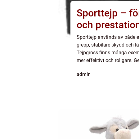
Sporttejp – fö
och prestatio
Sporttejp används av både eli
grepp, stabilare skydd och l
Tejpgross finns många exempe
mer effektivt och roligare. G
admin