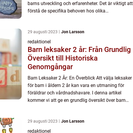
barns utveckling och erfarenheter. Det är viktigt att
förstå de specifika behoven hos olika
åldersgrupper och kön för att kunna välja leksaker
som pas...
29 augusti 2023
Jon Larsson
redaktionel
Barn leksaker 2 år: Från Grundlig
Översikt till Historiska
Genomgångar
Barn Leksaker 2 År: En Överblick Att välja leksaker
för barn i åldern 2 år kan vara en utmaning för
föräldrar och vårdnadshavare. I denna artikel
kommer vi att ge en grundlig översikt över barn
leksaker för 2-åringar. Vi kommer att presentera
olika t...
29 augusti 2023
Jon Larsson
redaktionel