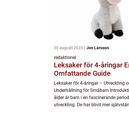
30 augusti 2023
Jon Larsson
redaktionel
Leksaker för 4-åringar En
Omfattande Guide
Leksaker för 4-åringar – Utveckling 
Underhållning för Småbarn Introdukti
ålder är barn i en fascinerande period
utveckling. De har blivit mer självstä
utforska sin omvärld mer och utveckl
alltmer utveckl...