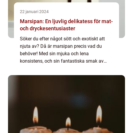
22 januari 2024
Marsipan: En ljuvlig delikatess för mat-
och dryckesentusiaster
Söker du efter något sött och exotiskt att
njuta av? Då är marsipan precis vad du
behöver! Med sin mjuka och lena
konsistens, och sin fantastiska smak av
mandel, är marsipan en ljuvlig delikatess
som tillfredsställer alla dina söta behov.
Historien b...