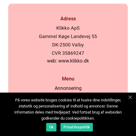
Adress
web:
www.klikko.dk
Menu
Annonsering
Om oss
På vores website bruges cookies til at huske dine indstillinger,
Cookies
statistik og personalisering af indhold og annoncer. Denne
information deles med tredjepart. Ved fortsat brug af websiden
Kontakta oss
godkender du cookiepolitikken.
Sitemap
Ok
Privatlivspolitik